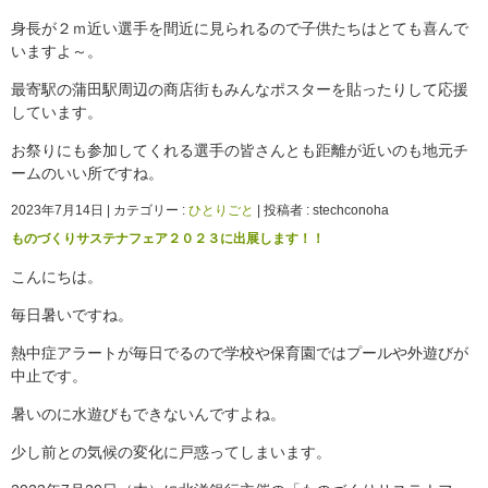
身長が２ｍ近い選手を間近に見られるので子供たちはとても喜んで
いますよ～。
最寄駅の蒲田駅周辺の商店街もみんなポスターを貼ったりして応援
しています。
お祭りにも参加してくれる選手の皆さんとも距離が近いのも地元チ
ームのいい所ですね。
2023年7月14日
|
カテゴリー :
ひとりごと
|
投稿者 : stechconoha
ものづくりサステナフェア２０２３に出展します！！
こんにちは。
毎日暑いですね。
熱中症アラートが毎日でるので学校や保育園ではプールや外遊びが
中止です。
暑いのに水遊びもできないんですよね。
少し前との気候の変化に戸惑ってしまいます。