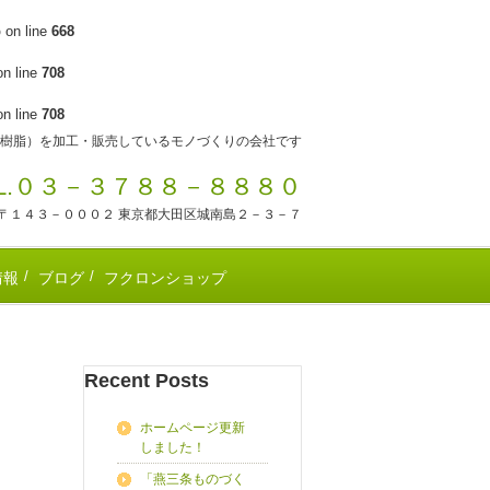
p
on line
668
n line
708
n line
708
樹脂）を加工・販売しているモノづくりの会社です
EL.０３－３７８８－８８８０
〒１４３－０００２ 東京都大田区城南島２－３－７
情報
ブログ
フクロンショップ
Recent Posts
ホームページ更新
しました！
「燕三条ものづく