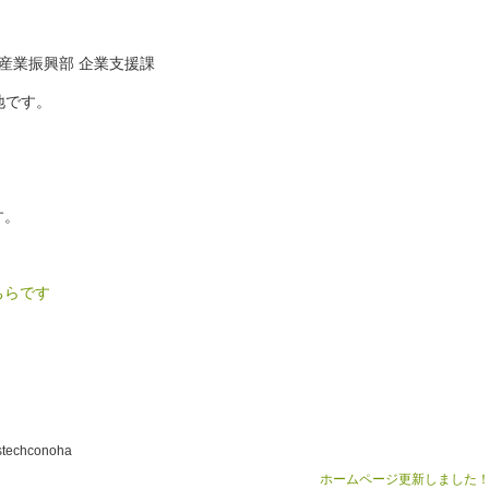
産業振興部 企業支援課
番地です。
す。
ちらです
techconoha
ホームページ更新しました