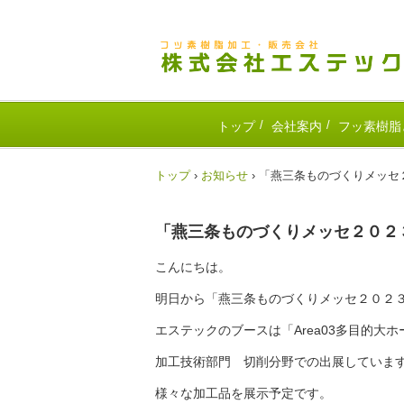
トップ
会社案内
フッ素樹脂
トップ
›
お知らせ
›
「燕三条ものづくりメッセ
「燕三条ものづくりメッセ２０２
こんにちは。
明日から「燕三条ものづくりメッセ２０２
エステックのブースは「Area03多目的大
加工技術部門 切削分野での出展していま
様々な加工品を展示予定です。