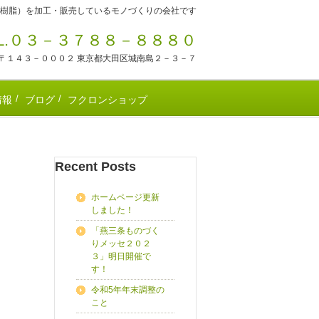
樹脂）を加工・販売しているモノづくりの会社です
EL.０３－３７８８－８８８０
〒１４３－０００２ 東京都大田区城南島２－３－７
情報
ブログ
フクロンショップ
Recent Posts
ホームページ更新
しました！
「燕三条ものづく
りメッセ２０２
３」明日開催で
す！
令和5年年末調整の
こと