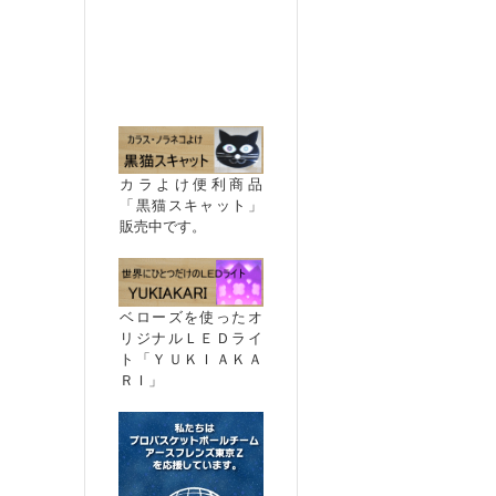
カラよけ便利商品
「黒猫スキャット」
販売中です。
ベローズを使ったオ
リジナルＬＥＤライ
ト「ＹＵＫＩＡＫＡ
ＲＩ」