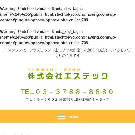
Warning
: Undefined variable $meta_des_tag in
/home/c2494255/public_html/stechtokyo.conohawing.com/wp-
content/plugins/hpbseo/hpbseo.php
on line
708
Warning
: Undefined variable $meta_key_tag in
/home/c2494255/public_html/stechtokyo.conohawing.com/wp-
content/plugins/hpbseo/hpbseo.php
on line
708
エステックは、プラスチック（主にフッ素樹脂）を加工・販売しているモノづ
くりの会社です
TEL.０３－３７８８－８８８０
〒１４３－０００２ 東京都大田区城南島２－３－７