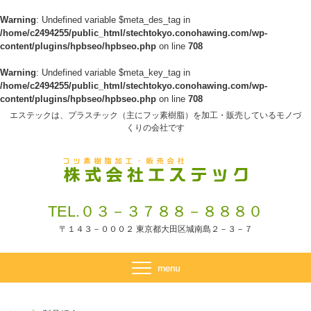
Warning
: Undefined variable $meta_des_tag in
/home/c2494255/public_html/stechtokyo.conohawing.com/wp-
content/plugins/hpbseo/hpbseo.php
on line
708
Warning
: Undefined variable $meta_key_tag in
/home/c2494255/public_html/stechtokyo.conohawing.com/wp-
content/plugins/hpbseo/hpbseo.php
on line
708
エステックは、プラスチック（主にフッ素樹脂）を加工・販売しているモノづ
くりの会社です
TEL.０３－３７８８－８８８０
〒１４３－０００２ 東京都大田区城南島２－３－７