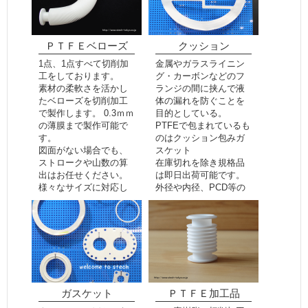
ＰＴＦＥベローズ
クッション
1点、1点すべて切削加
金属やガラスライニン
工をしております。
グ・カーボンなどのフ
素材の柔軟さを活かし
ランジの間に挟んで液
たベローズを切削加工
体の漏れを防ぐことを
で製作します。 0.3ｍｍ
目的としている。
の薄膜まで製作可能で
PTFEで包まれているも
す。
のはクッション包みガ
図面がない場合でも、
スケット
ストロークや山数の算
在庫切れを除き規格品
出はお任せください。
は即日出荷可能です。
様々なサイズに対応し
外径や内径、PCD等の
ております。
指定品も制作できま
お気軽にご相談くださ
す。
い。
ガスケット
ＰＴＦＥ加工品