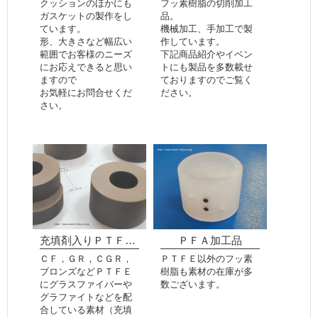
クッションのほかにも
フッ素樹脂の切削加工
ガスケットの製作をし
品。
ています。
機械加工、手加工で製
形、大きさなど幅広い
作しています。
範囲でお客様のニーズ
下記商品紹介やイベン
にお応えできると思い
トにも製品を多数載せ
ますので
ておりますのでご覧く
お気軽にお問合せくだ
ださい。
さい。
充填剤入りＰＴＦＥ製品
ＰＦＡ加工品
ＣＦ，ＧＲ，ＣＧＲ，
ＰＴＦＥ以外のフッ素
ブロンズなどＰＴＦＥ
樹脂も素材の在庫が多
にグラスファイバーや
数ございます。
グラファイトなどを配
合している素材（充填